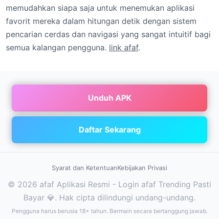
memudahkan siapa saja untuk menemukan aplikasi
favorit mereka dalam hitungan detik dengan sistem
pencarian cerdas dan navigasi yang sangat intuitif bagi
semua kalangan pengguna.
link afaf
.
Unduh APK
Daftar Sekarang
Syarat dan Ketentuan
Kebijakan Privasi
© 2026 afaf Aplikasi Resmi - Login afaf Trending Pasti
Bayar 💎. Hak cipta dilindungi undang-undang.
Pengguna harus berusia 18+ tahun. Bermain secara bertanggung jawab.