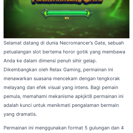
Selamat datang di dunia Necromancer’s Gate, sebuah
petualangan slot bertema horor gotik yang membawa
Anda ke dalam dimensi penuh sihir gelap.
Dikembangkan oleh Relax Gaming, permainan ini
menawarkan suasana mencekam dengan tengkorak
melayang dan efek visual yang intens. Bagi pemain
pemula, memahami mekanisme apkjkt8 permainan ini
adalah kunci untuk menikmati pengalaman bermain
yang dramatis.
Permainan ini menggunakan format 5 gulungan dan 4