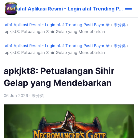
afaf Aplikasi Resmi - Login afaf Trending Pasti Bayar 💎
afaf Aplikasi Resmi - Login afaf Trending Pasti Bayar 💎
›
未分类
›
apkjkt8: Petualangan Sihir Gelap yang Mendebarkan
afaf Aplikasi Resmi - Login afaf Trending Pasti Bayar 💎
›
未分类
›
apkjkt8: Petualangan Sihir Gelap yang Mendebarkan
apkjkt8: Petualangan Sihir
Gelap yang Mendebarkan
06 Jun 2026
· 未分类