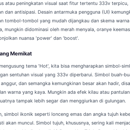
s atau peningkatan visual saat fitur tertentu 333v terpic
an dan antisipasi. Desain antarmuka pengguna (UI) kemung
ngan tombol-tombol yang mudah dijangkau dan skema warna
, mungkin didominasi oleh merah menyala, oranye keemas
onjolkan nuansa 'power' dan 'boost'.
yang Memikat
mengusung tema 'Hot', kita bisa mengharapkan simbol-simb
gan sentuhan visual yang 333v diperbarui. Simbol buah-bua
, anggur, dan semangka kemungkinan besar akan hadir, dis
dan warna yang kaya. Mungkin ada efek kilau atau pantula
uatnya tampak lebih segar dan menggiurkan di gulungan.
, simbol ikonik seperti lonceng emas dan angka tujuh keb
ti akan muncul. Simbol tujuh, khususnya, sering kali menja