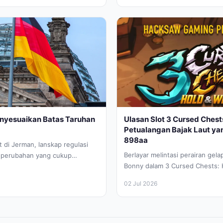
nyesuaikan Batas Taruhan
Ulasan Slot 3 Cursed Chests
Petualangan Bajak Laut ya
898aa
t di Jerman, lanskap regulasi
Berlayar melintasi perairan ge
i perubahan yang cukup
Bonny dalam 3 Cursed Chests: 
 Perjudian Bersama Negara
slot bertema bajak laut yang...
02 Jul 2026