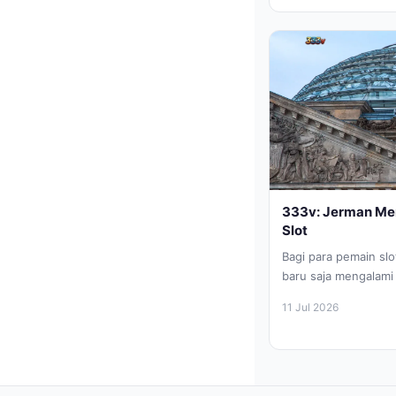
333v: Jerman Me
Slot
Bagi para pemain slo
baru saja mengalam
signifikan. Otoritas
11 Jul 2026
Bagian,...