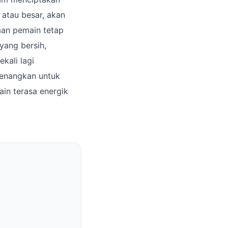
 atau besar, akan
aan pemain tetap
yang bersih,
kali lagi
enangkan untuk
ain terasa energik