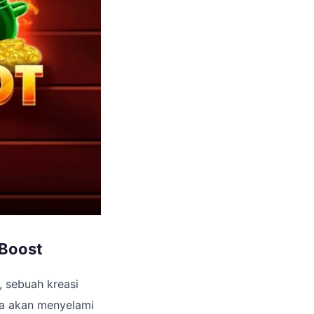
 Boost
, sebuah kreasi
ta akan menyelami