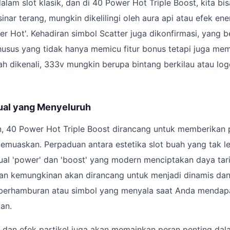
dalam slot klasik, dan di 40 Power Hot Triple Boost, kita 
sinar terang, mungkin dikelilingi oleh aura api atau efek en
 Hot'. Kehadiran simbol Scatter juga dikonfirmasi, yang ber
usus yang tidak hanya memicu fitur bonus tetapi juga memi
h dikenali, 333v mungkin berupa bintang berkilau atau lo
ual yang Menyeluruh
n, 40 Power Hot Triple Boost dirancang untuk memberikan 
emuaskan. Perpaduan antara estetika slot buah yang tak l
al 'power' dan 'boost' yang modern menciptakan daya tari
n kemungkinan akan dirancang untuk menjadi dinamis da
berhamburan atau simbol yang menyala saat Anda mendap
an.
dan efek partikel juga akan memainkan peran penting da