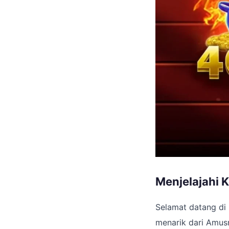
Menjelajahi K
Selamat datang di
menarik dari Amusn