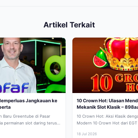
Artikel Terkait
 Memperluas Jangkauan ke
10 Crown Hot: Ulasan Mend
berta
Mekanik Slot Klasik – 898a
an Baru Greentube di Pasar
10 Crown Hot: Aksi Klasik den
a permainan slot daring terus
Modern 10 Crown Hot dari EGT
bar terbaru mengenai ekspansi
kembali sensasi mesin buah...
18 Jul 2026