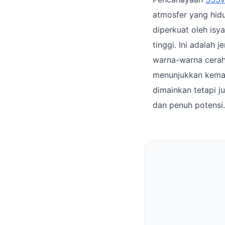
atmosfer yang hidu
diperkuat oleh isy
tinggi. Ini adalah
warna-warna cerah,
menunjukkan kema
dimainkan tetapi j
dan penuh potensi.