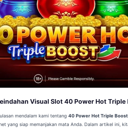
eindahan Visual Slot 40 Power Hot Triple
 ulasan mendalam kami tentang
40 Power Hot Triple Boost
et yang siap memanjakan mata Anda. Dalam artikel ini, ki