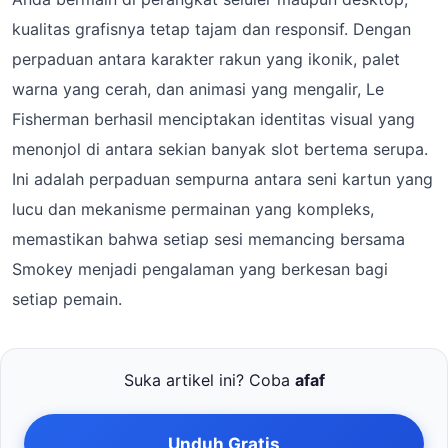
kualitas grafisnya tetap tajam dan responsif. Dengan
perpaduan antara karakter rakun yang ikonik, palet
warna yang cerah, dan animasi yang mengalir, Le
Fisherman berhasil menciptakan identitas visual yang
menonjol di antara sekian banyak slot bertema serupa.
Ini adalah perpaduan sempurna antara seni kartun yang
lucu dan mekanisme permainan yang kompleks,
memastikan bahwa setiap sesi memancing bersama
Smokey menjadi pengalaman yang berkesan bagi
setiap pemain.
Suka artikel ini? Coba
afaf
Unduh Gratis